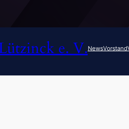
ützinck e. V.
News
Vorstand