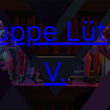
uppe Lütz
V.